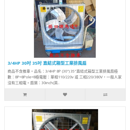
3/4HP 30吋 35吋 直結式箱型工業排風扇
商品不含推車。品名：3/4HP 8P (30") 35"直結式箱型工業排風扇極
數：8P=8Pole=8極電壓：單相110/220v 或 三相220/380V，一般人家
沒有三相電。扇葉：30inch(英..