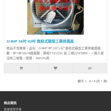
3/4HP 36吋 42吋 直結式箱型工業排風扇
商品不含推車。品名：3/4HP 8P (36") 42"直結式箱型工業排風扇極
數：8P=8Pole=8極電壓：單相110/220v 或 三相220/380V，一般人家
沒有三相電。扇葉：36inch(英..
顯示 1 - 4 / 4 (共 1 頁)
商店資訊
馬達使用手冊