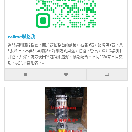
callme聯絡我
詢問請附照片截圖，照片請拍整台的前後左右各1張，銘牌照1張，共
5張以上，不要只照銘牌。詳細說明用途，管徑，管長，深井請說明
井徑，井深。為方便回答越詳細越好，感謝配合。不同品項有不同交
期，現貨不需組裝，..