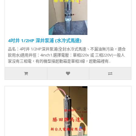
4吋井 1/2HP 深井泵浦 (水冷式馬達)
品名：4吋井 1/2HP深井泵浦(全封水冷式馬達、不漏油無污染，適合
飲用水)適用井徑：4inch1.選擇電壓：單相220v 或 三相220V(一般人
家沒有三相電，有的機型接起動箱是單相3線，起動箱裡有..