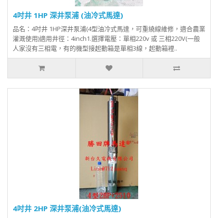
4吋井 1HP 深井泵浦 (油冷式馬達)
品名：4吋井 1HP深井泵浦(4型油冷式馬達，可重繞線維修，適合農業
灌溉使用)適用井徑：4inch1.選擇電壓：單相220v 或 三相220V(一般
人家沒有三相電，有的機型接起動箱是單相3線，起動箱裡..
4吋井 2HP 深井泵浦(油冷式馬達)