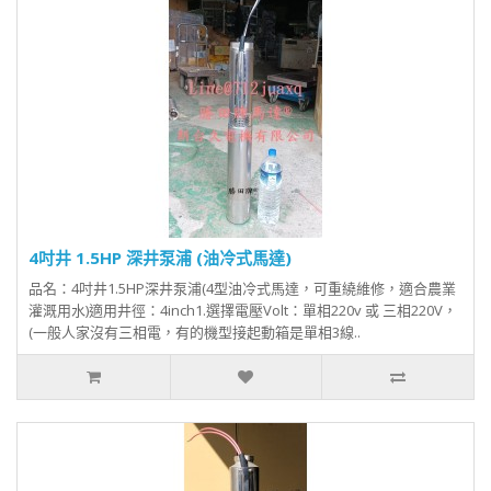
4吋井 1.5HP 深井泵浦 (油冷式馬達)
品名：4吋井1.5HP深井泵浦(4型油冷式馬達，可重繞維修，適合農業
灌溉用水)適用井徑：4inch1.選擇電壓Volt：單相220v 或 三相220V，
(一般人家沒有三相電，有的機型接起動箱是單相3線..